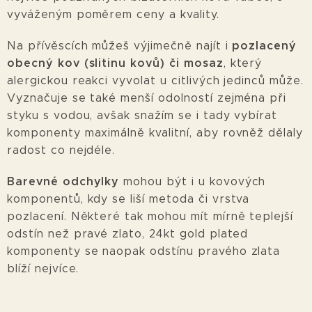
vyváženým poměrem ceny a kvality.
pozlacený
Na přívěscích můžeš výjimečně najít i
obecný kov (slitinu kovů) či mosaz
, který
alergickou reakci vyvolat u citlivých jedinců může.
Vyznačuje se také menší odolností zejména při
styku s vodou, avšak snažím se i tady vybírat
komponenty maximálně kvalitní, aby rovněž dělaly
radost co nejdéle.
Barevné odchylky
mohou být i u kovových
komponentů, kdy se liší metoda či vrstva
pozlacení. Některé tak mohou mít mírně teplejší
odstín než pravé zlato, 24kt gold plated
komponenty se naopak odstínu pravého zlata
blíží nejvíce.