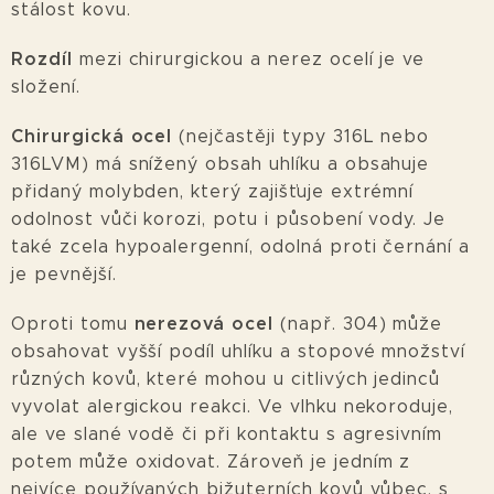
stálost kovu.
Rozdíl
mezi chirurgickou a nerez ocelí je ve
složení.
Chirurgická ocel
(nejčastěji typy
316L
nebo
316LVM
) má snížený obsah uhlíku a obsahuje
přidaný molybden, který zajišťuje extrémní
odolnost vůči korozi, potu i působení vody. Je
také zcela hypoalergenní, odolná proti černání a
je pevnější.
nerezová ocel
Oproti tomu
(např. 304) může
obsahovat vyšší podíl uhlíku a stopové množství
různých kovů, které mohou u citlivých jedinců
vyvolat alergickou reakci. Ve vlhku nekoroduje,
ale ve slané vodě či při kontaktu s agresivním
potem může oxidovat. Zároveň je jedním z
nejvíce používaných bižuterních kovů vůbec, s