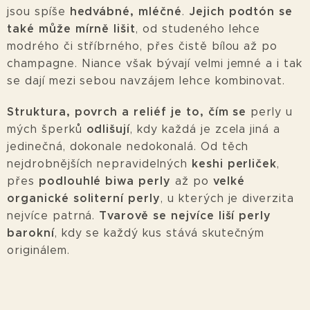
hedvábné, mléčné
Jejich podtón se
jsou spíše
.
také může mírně lišit
, od studeného lehce
modrého či stříbrného, přes čistě bílou až po
champagne. Niance však bývají velmi jemné a i tak
se dají mezi sebou navzájem lehce kombinovat.
Struktura, povrch a reliéf je to
, čím se
perly u
odlišují
mých šperků
, kdy každá je zcela jiná a
jedinečná, dokonale nedokonalá. Od těch
keshi perliček
nejdrobnějších nepravidelných
,
podlouhlé biwa perly
velké
přes
až po
organické soliterní perly
, u kterých je diverzita
Tvarově se nejvíce liší perly
nejvíce patrná.
barokní
, kdy se každý kus stává skutečným
originálem.