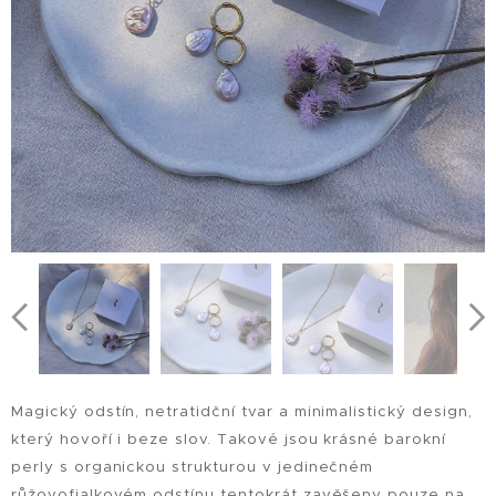
Magický odstín, netratidční tvar a minimalistický design,
který hovoří i beze slov. Takové jsou krásné barokní
perly s organickou strukturou v jedinečném
růžovofialkovém odstínu tentokrát zavěšeny pouze na