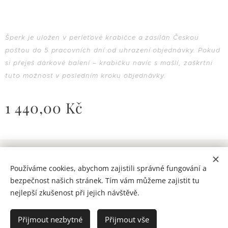
Šperk je uložen v perleťové krabičce a zasílán Českou
poštou do 5 pracovních dní od uhrazení objednávky. Pokud
si přeješ dárkové balení – krabičku navíc s mašlí, zaškrtni
tuto možnost v posledním kroku objednávky.
1 440,00
Kč
© 2026 RESONANS / Všechna práva vyhrazena
Používáme cookies, abychom zajistili správné fungování a
Obchodní podmínky
&
ochrana osobních údajů
Cookies
bezpečnost našich stránek. Tím vám můžeme zajistit tu
nejlepší zkušenost při jejich návštěvě.
Do košíku
Přijmout nezbytné
Přijmout vše