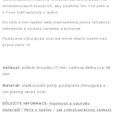
minimalistických kroužcích, aby podtrhly tón Tvé pleti a
s Tvou tváří splynuly v jedno...
Do setu k nim najdeš také stejnojmenný jemný řetízkový
náhrdelník a výrazný náramek a prstýnek.
Pozlacená chirurgická ocel má mírně tmavší odstín než
pravé zlato <3
Velikost:
průměr kroužku 17 mm, celková délka cca 38
mm
Materiál:
sladkovodní perly, pozlacená chirurgická a
ion plating nerez ocel
DŮLEŽITÉ INFORMACE:
Vlastnosti a odchylky
materiálů
/
Péče o šperky
/
Jak vybrat správnou velikost