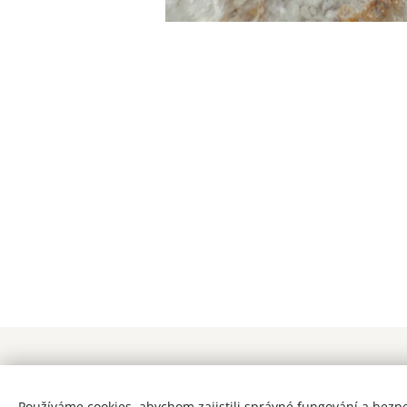
Používáme cookies, abychom zajistili správné fungování a bezp