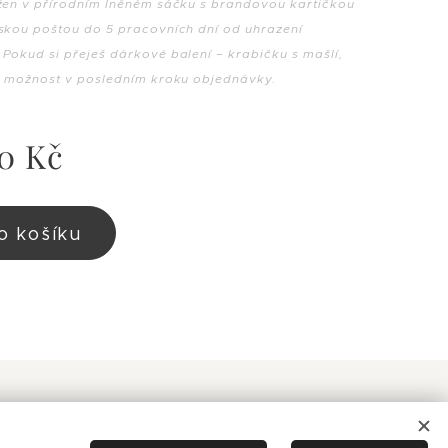
ožen v přírodním lněném sáčku s brandovou kartičkou
eskou poštou do 5 pracovních dní od uhrazení
Pokud si přeješ dárkové balení – krabičku s mašlí,
to možnost v posledním kroku objednávky.
0
Kč
o košíku