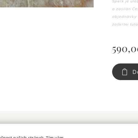
Šperk je ul
a zasílán Č
objednávky. 
zaškrtni tu
590,0
D
© 2026 RESONANS / Všechna práva vyhrazena
ečnost našich stránek. Tím vám