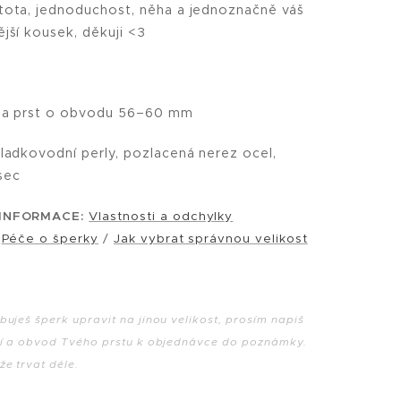
tota, jednoduchost, něha a jednoznačně váš
ější kousek, děkuji <3
a prst o obvodu 56–60 mm
ladkovodní perly, pozlacená nerez ocel,
sec
 INFORMACE:
Vlastnosti a odchylky
/
Péče o šperky
/
Jak vybrat správnou velikost
uješ šperk upravit na jinou velikost, prosím napiš
ní a obvod Tvého prstu k objednávce do poznámky.
e trvat déle.