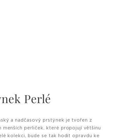
ýnek Perlé
ský a nadčasový prstýnek je tvořen z
 menších perliček, které propojují většinu
elé kolekci, bude se tak hodit opravdu ke