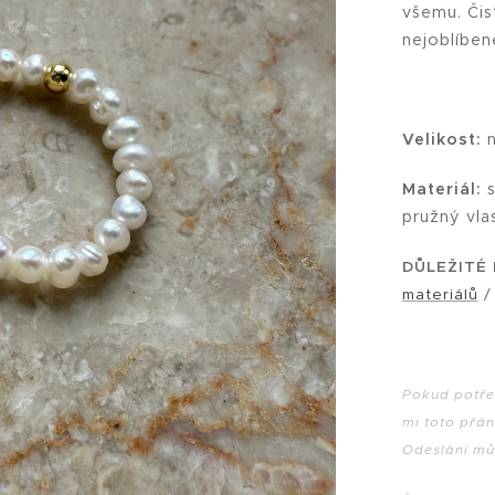
všemu. Čis
nejoblíben
Velikost:
n
Materiál:
s
pružný vla
DŮLEŽITÉ
materiálů
Pokud potřeb
mi toto přá
Odeslání můž