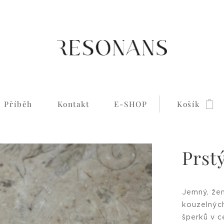
Příběh
Kontakt
E-SHOP
Košík
Prst
Jemný, žen
kouzelných
šperků v c